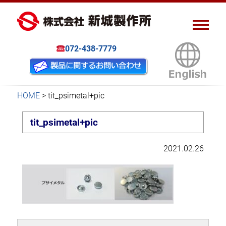
ピアスナット、クリンチボル
新城製作所
ト、フローフォーム
072-438-7779
HOME
>
tit_psimetal+pic
tit_psimetal+pic
2021.02.26