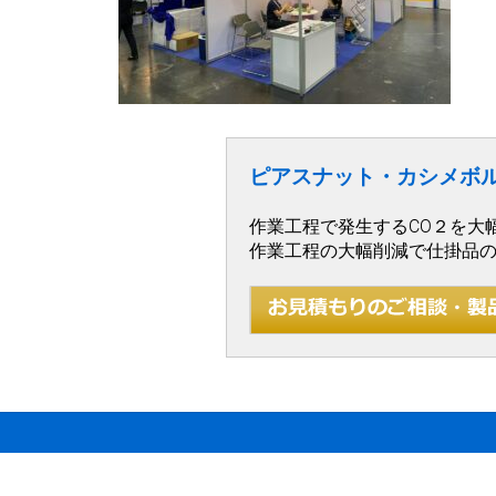
ピアスナット・カシメボ
作業工程で発生するCO２を大
作業工程の大幅削減で仕掛品