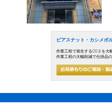
ピアスナット・カシメボ
作業工程で発生するCO２を大
作業工程の大幅削減で仕掛品