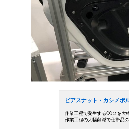
ピアスナット・カシメボ
作業工程で発生するCO２を大
作業工程の大幅削減で仕掛品