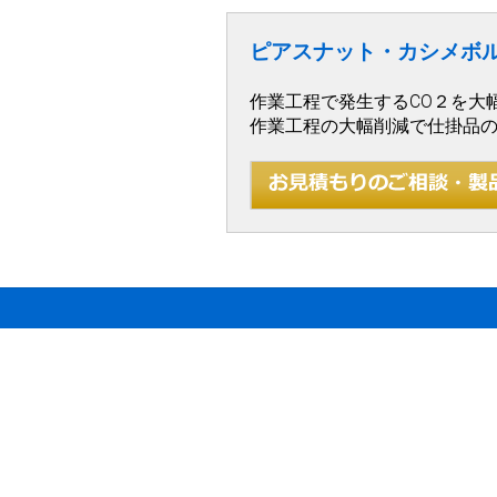
ピアスナット・カシメボ
作業工程で発生するCO２を大
作業工程の大幅削減で仕掛品