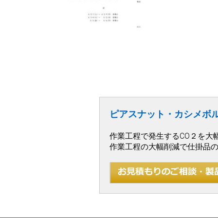
ピアスナット・カシメボ
作業工程で発生するCO２を大
作業工程の大幅削減で仕掛品