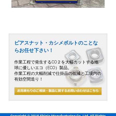
ピアスナット・カシメボルトのことな
らお任せ下さい！
作業工程で発生するCO２を大幅カットする地
球に優しいエコ（ECO）製品。
作業工程の大幅削減で仕掛品の低減と工場内の
有効空間造り！
Copyright © 2015 Shinjo Manufacturing Co.,Ltd. All Rights