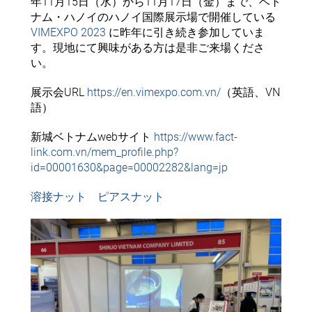
年11月15日（水）から11月17日（金）まで、ベト
ナム・ハノイのハノイ国際展示場で開催している
VIMEXPO 2023
に昨年に引き続き参加していま
す。現地にて興味がある方は是非ご来場くださ
い。
展示会URL
https://en.vimexpo.com.vn/
（英語、VN
語）
新城ベトナムwebサイト
https://www.fact-
link.com.vn/mem_profile.php?
id=00001630&page=00002282&lang=jp
溶接ナット
ピアスナット